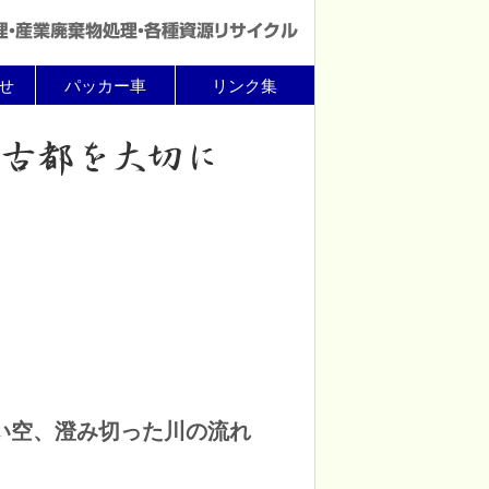
せ
パッカー車
リンク集
い空、澄み切った川の流れ