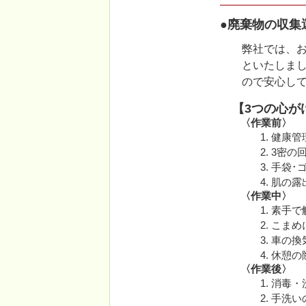
●廃棄物の収集
弊社では、
といたしま
ので安心し
【3つの心が
〈作業前〉
健康管
3密の
手袋･
肌の露
〈作業中〉
素手で
こまめ
車の換
休憩の
〈作業後〉
消毒・
手洗い