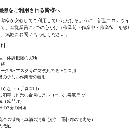
運搬をご利用される皆様へ
お客様が安心してご利用していただけるように、新型コロナウ
して、全従業員に3つの心がけ（作業前・作業中・作業後）を徹
て、気軽にお問い合わせください。
け】
理・体調把握の実地
回避
ゴーグル･マスク等の防護具の適正な着用
出の少ない作業着の着用
触らない（手袋着用）
に消毒（作業の合間にアルコール消毒液等で）
気（窓開け）
際の3密の回避
洗浄の徹底（車輌の消毒･洗浄、運転席の消毒等）
の徹底